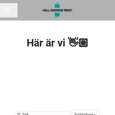
Dela sidan
KARRIÄRMENY
Här är vi 👋🏼
Avdelningar
Avdelningar